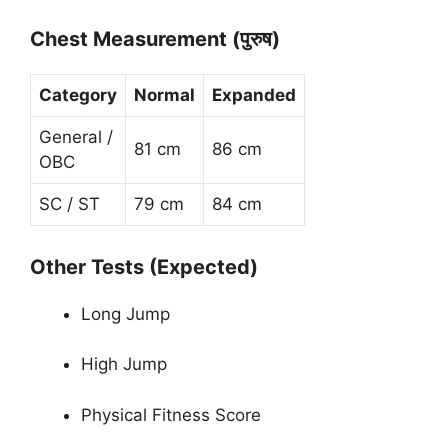
Chest Measurement (पुरुष)
Category
Normal
Expanded
General /
81 cm
86 cm
OBC
SC / ST
79 cm
84 cm
Other Tests (Expected)
Long Jump
High Jump
Physical Fitness Score