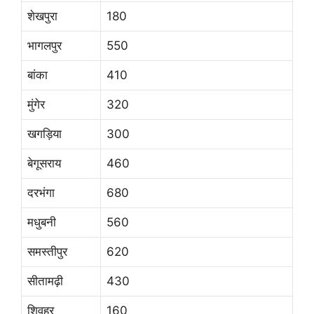
शेखपुरा
180
भागलपुर
550
बांका
410
मुंगेर
320
खगड़िया
300
बेगूसराय
460
दरभंगा
680
मधुबनी
560
समस्तीपुर
620
सीतामढ़ी
430
शिवहर
160