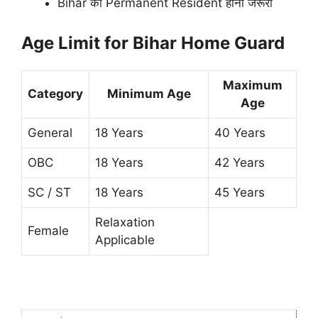
Bihar का Permanent Resident होना जरूरी
Age Limit for Bihar Home Guard
Maximum
Category
Minimum Age
Age
General
18 Years
40 Years
OBC
18 Years
42 Years
SC / ST
18 Years
45 Years
Relaxation
Female
Applicable