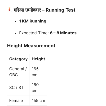
महिला उम्मीदवार – Running Test
1 KM Running
Expected Time:
6 – 8 Minutes
Height Measurement
Category
Height
General /
165
OBC
cm
160
SC / ST
cm
Female
155 cm